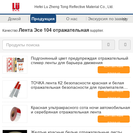
Hefei Lu Zheng Tong Reflective Material Co., Ltd.
Домой
Продукция
О нас
Экскурсия по заводу
>>
Лента Эсе 104 отражательная
Качество
supplier.
Подгонянный цвет предупреждая отражательный
стикер ленты для барьера движения
контактные
данные
ТОЧКА лента К2 безопасности красная и белая
отражательная безопасности для прилипателя
тележки трейлеров сильного
контактные
данные
Красная ультракрасного сота ночи автомобильная
и серебряная отражательная лента
контактные
данные
Желтые красные белые отражательные листы