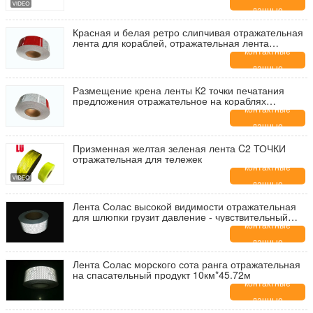
данные
Красная и белая ретро слипчивая отражательная
лента для кораблей, отражательная лента
маркировки
контактные
данные
Размещение крена ленты К2 точки печатания
предложения отражательное на кораблях
6инч*6инч/7инч*11инч
контактные
данные
Призменная желтая зеленая лента C2 ТОЧКИ
отражательная для тележек
контактные
данные
Лента Солас высокой видимости отражательная
для шлюпки грузит давление - чувствительный
прилипатель
контактные
данные
Лента Солас морского сота ранга отражательная
на спасательный продукт 10км*45.72м
контактные
данные