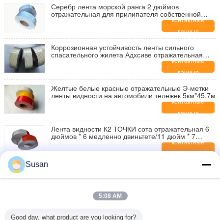
Серебр лента морской ранга 2 дюймов
отражательная для прилипателя собственной
личности кораблей или основания ткани
контактные
данные
Коррозионная устойчивость ленты сильного
спасательного жилета Адхсиве отражательная
для морского продукта
контактные
данные
Желтые белые красные отражательные Э-метки
ленты видности на автомобили тележек 5км*45.7м
контактные
данные
Лента видности К2 ТОЧКИ сота отражательная 6
дюймов * 6 медленно двиньтете/11 дюйм * 7
дюймов
контактные
данные
Susan
Гибкая светящая дорога лента красной и белой
точки тележки 2 дюймов отражательная на
автомобилях неиндивидуального пользования
контактные
данные
5:08 AM
Ленты видности желтого зеленого цвета трейлера
ТОЧКА К2 ПСА Флоурессент отражательной
Good day, what product are you looking for?