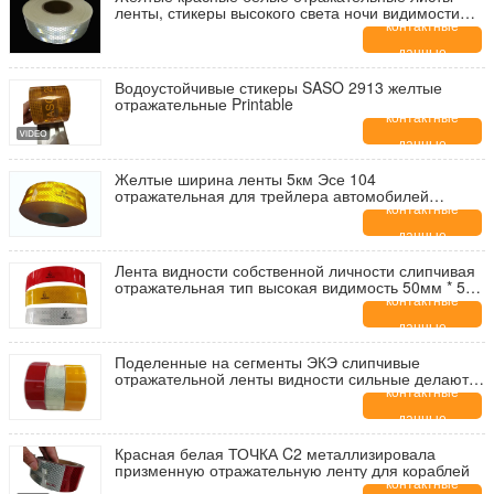
ленты, стикеры высокого света ночи видимости
отражательные
контактные
данные
Водоустойчивые стикеры SASO 2913 желтые
отражательные Printable
контактные
данные
Желтые ширина ленты 5км Эсе 104
отражательная для трейлера автомобилей
тележек
контактные
данные
Лента видности собственной личности слипчивая
отражательная тип высокая видимость 50мм * 50м
твердый
контактные
данные
Поделенные на сегменты ЭКЭ слипчивые
отражательной ленты видности сильные делают
водостойким для дорожных знаков
контактные
данные
Красная белая ТОЧКА C2 металлизировала
призменную отражательную ленту для кораблей
контактные