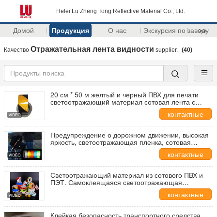
Hefei Lu Zheng Tong Reflective Material Co., Ltd.
Домой
Продукция
О нас
Экскурсия по заводу
>>
Отражательная лента видности
Качество
supplier.
(40)
20 см * 50 м желтый и черный ПВХ для печати
светоотражающий материал сотовая лента с
кристаллической решеткой в ​​полоску для легковых
контактные
и грузовых автомобилей
данные
Предупреждение о дорожном движении, высокая
яркость, светоотражающая пленка, сотовая
пленка из ПВХ, кристаллическая цветная сетка,
контактные
светоотражающая лента в рулоне для кузова
автомобиля
данные
Светоотражающий материал из сотового ПВХ и
ПЭТ. Самоклеящаяся светоотражающая
наклейка. Предупреждающее использование
контактные
временной светоотражающей ленты для
безопасности.
данные
Клейкая безопасность транспортного средства