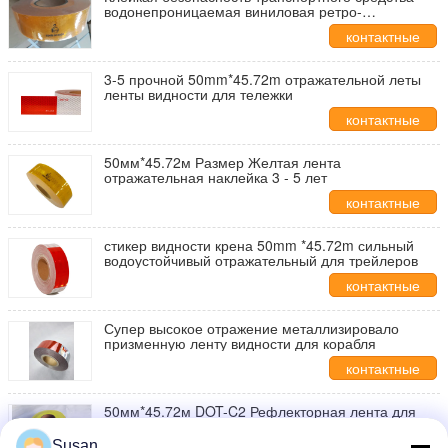
водонепроницаемая виниловая ретро-
отражающая лента наклейка отражающая
контактные
данные
3-5 прочной 50mm*45.72m отражательной леты
ленты видности для тележки
контактные
данные
50мм*45.72м Размер Желтая лента
отражательная наклейка 3 - 5 лет
контактные
данные
стикер видности крена 50mm *45.72m сильный
водоустойчивый отражательный для трейлеров
контактные
данные
Супер высокое отражение металлизировало
призменную ленту видности для корабля
контактные
данные
50мм*45.72м DOT-C2 Рефлекторная лента для
освещения Флуоресцентно-желтый и зеленый
Susan