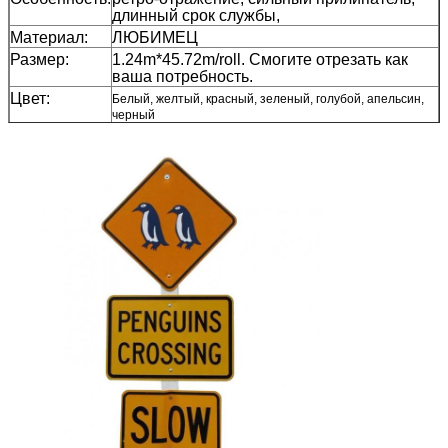
длинный срок службы,
Материал:
ЛЮБИМЕЦ
Размер:
1.24m*45.72m/roll. Смогите отрезать как
ваша потребность.
Цвет:
Белый, желтый, красный, зеленый, голубой, апельсин,
черный
Упаковка:
1 крен был упакован в 1 коробке
Образец:
перевозка промежутка времени
свободного образца собирает
Доставка
7 дней, согласно количеству заказа