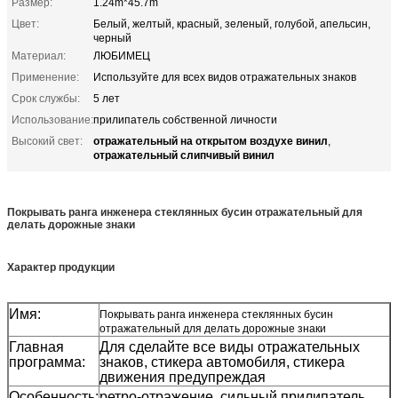
Размер:
1.24m*45.7m
Цвет:
Белый, желтый, красный, зеленый, голубой, апельсин,
черный
Материал:
ЛЮБИМЕЦ
Применение:
Используйте для всех видов отражательных знаков
Срок службы:
5 лет
Использование:
прилипатель собственной личности
отражательный на открытом воздухе винил
Высокий свет:
,
отражательный слипчивый винил
Покрывать ранга инженера стеклянных бусин отражательный для
делать дорожные знаки
Характер продукции
Имя:
Покрывать ранга инженера стеклянных бусин
отражательный для делать дорожные знаки
Главная
Для сделайте все виды отражательных
программа:
знаков, стикера автомобиля, стикера
движения предупреждая
Особенность:
ретро-отражение, сильный прилипатель,