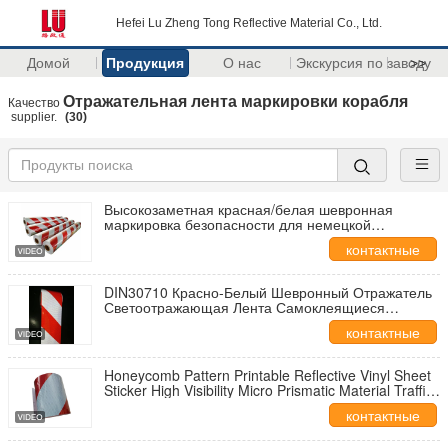
Hefei Lu Zheng Tong Reflective Material Co., Ltd.
Домой
Продукция
О нас
Экскурсия по заводу
>>
Отражательная лента маркировки корабля
Качество
supplier.
(30)
Высокозаметная красная/белая шевронная
маркировка безопасности для немецкой
строительной техники DIN 30710,
контактные
высокоотражающие автомобильные наклейки
данные
DIN30710 Красно-Белый Шевронный Отражатель
Светоотражающая Лента Самоклеящиеся
Радиевые Наклейки Рулон Светоотражающий
контактные
данные
Honeycomb Pattern Printable Reflective Vinyl Sheet
Sticker High Visibility Micro Prismatic Material Traffic
Barricade
контактные
данные