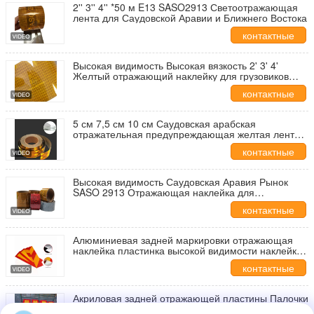
2'' 3'' 4'' *50 м E13 SASO2913 Светоотражающая
лента для Саудовской Аравии и Ближнего Востока
контактные
данные
Высокая видимость Высокая вязкость 2' 3' 4'
Желтый отражающий наклейку для грузовиков
SASO2913
контактные
данные
5 см 7,5 см 10 см Саудовская арабская
отражательная предупреждающая желтая лента
безопасности SASO 2913 Металлизированная
контактные
грузовик отражательная лента для транспортных
средств
данные
Высокая видимость Саудовская Аравия Рынок
SASO 2913 Отражающая наклейка для
автомобильных колес
контактные
данные
Алюминиевая задней маркировки отражающая
наклейка пластинка высокой видимости наклейки
на бамперы для автомобилей
контактные
данные
Акриловая задней отражающей пластины Палочки
Тяжелое транспортное средство для задней