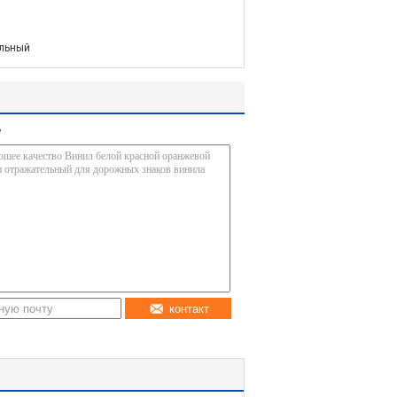
ельный
у
контакт