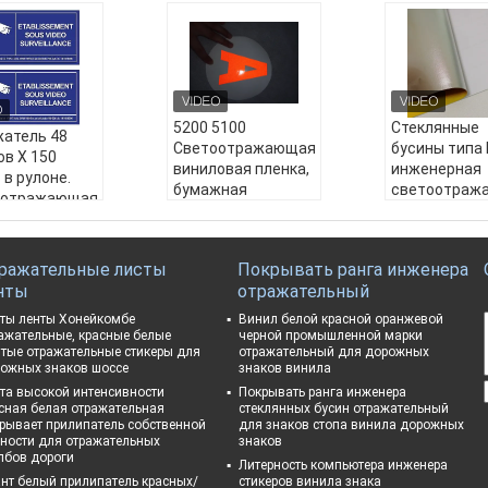
5200 5100
Стеклянные
атель 48
Светоотражающая
бусины типа I
в X 150
виниловая пленка,
инженерная
 в рулоне.
бумажная
светоотраж
оотражающая
инженерная
пленка,
овая пленка
стеклянная
профессион
tex для
бусина,
производств
и,
ражательные листы
Покрывать ранга инженера
самоклеящаяся
печать, акрил
ристая,
нты
отражательный
светоотражающая
черный вини
ерная,
пленка в рулоне
Reflectivo дл
ты ленты Хонейкомбе
Винил белой красной оранжевой
оотражающая
для дорожных
дорожных зн
ажательные, красные белые
черной промышленной марки
а из
тые отражательные стикеры для
отражательный для дорожных
знаков
Название пр
янных
ожных знаков шоссе
знаков винила
Название продукт
а:
Стеклянны
ов.
та высокой интенсивности
Покрывать ранга инженера
а:
5200 5100 Свето
ны типа I, и
ние продукт
сная белая отражательная
стеклянных бусин отражательный
отражающая вини
ная светоот
ажатель 48 д
рывает прилипатель собственной
для знаков стопа винила дорожных
ловая пленка, бума
щая пленка,
ности для отражательных
знаков
 X 150 футов
лбов дороги
жная инженерная
ссиональное
Литерность компьютера инженера
оне. Светоотр
стеклянная бусин
водство, печ
нт белый прилипатель красных/
стикеров винила знака