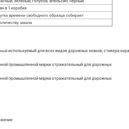
асный, зеленый, голубой, апельсин, черный
ан в 1 коробке
утка времени свободного образца собирает
количеству заказа
ьный
используемый для всех видов дорожных знаков, стикера кора
ражение