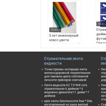
Отраж
дюймо
5 лет инженерный
футов
класс цвета
Свет
светоотражающий
винил
листовой
HP La
материал
печат
виниловые
Отражательная лента
От
сереб
стеклянные
видности
ле
инжен
бусины
Точки призмы экстерьера лента
Лис
свет
плоттерная резка
железнодорожной отражательная
отр
пленк
рулон
для таможни цвета собственной
жел
стекл
личности трейлеров слипчивой
дор
светоотражающей
шарик
пленки для
Лента видности К2 ТОЧКИ сота
Лен
Назва
отражательная 6 дюймов * 6
кра
дорожных вывесок
медленно двиньтете/11 дюйм * 7
а:
Отр
пок
Название продукт
дюймов
лич
юймов
а:
5 лет инженерны
сто
крен ленты безопасности 5км * 50м
в рул
й класс цвета свет
изготовленный на заказ желтый
Сла