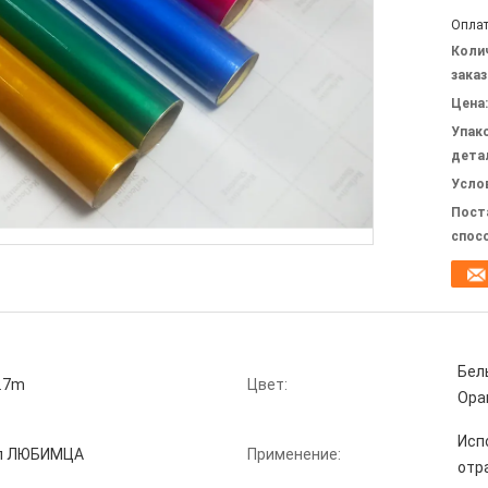
Оплат
Коли
заказ
Цена:
Упак
дета
Усло
Пост
спос
Бел
.7m
Цвет:
Ора
Исп
л ЛЮБИМЦА
Применение:
отр