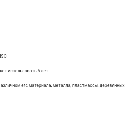
 ISO
жет использовать 5 лет.
 различном etc материала, металла, пластмассы, деревянных.
а