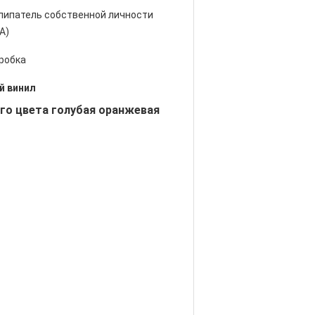
липатель собственной личности
.A)
оробка
й винил
го цвета голубая оранжевая