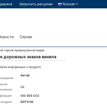
держка :
Запросить расценки
Russian
Новости
Случаи
вой черной промышленной марки
я дорожных знаков винила
бная информация о продукте:
Китай
хождения:
енное
LU
нование:
фикация:
ISO SGS CCC
 модели:
БЛТ5100