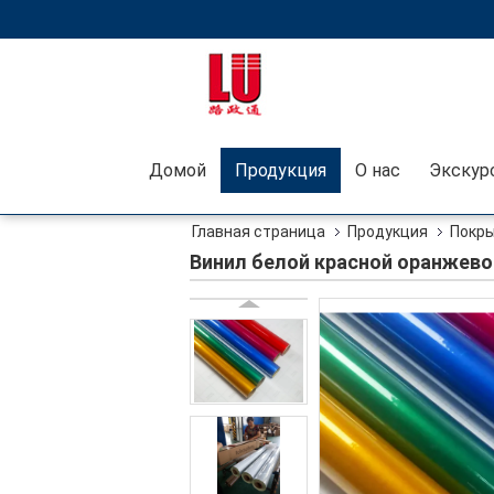
Домой
Продукция
О нас
Главная страница
Продукция
Покры
отражательный для дорожных знаков винила
Винил белой красной оранжев