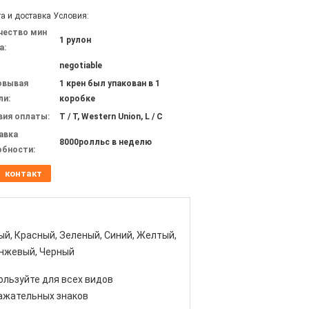
а и доставка Условия:
чество мин
1 рулон
а:
negotiable
овывая
1 крен был упакован в 1
ли:
коробке
вия оплаты:
T / T, Western Union, L / C
авка
8000ролльс в неделю
обности:
контакт
ый, Красный, Зеленый, Синий, Желтый,
нжевый, Черный
ользуйте для всех видов
ажательных знаков