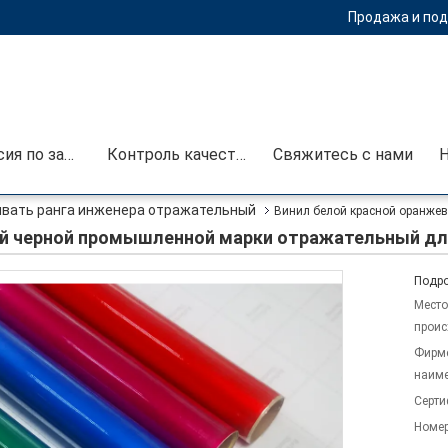
Продажа и под
Экскурсия по заводу
Контроль качества
Свяжитесь с нами
вать ранга инженера отражательный
Винил белой красной оранже
ой черной промышленной марки отражательный дл
Подро
Место
проис
Фирм
наиме
Серти
Номер