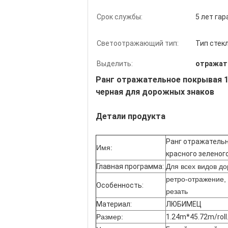
Срок службы:
5 лет га
Светоотражающий тип:
Тип стек
Выделить:
отражат
Ранг отражательное покрывая 1
черная для дорожных знаков
Детали продукта
Ранг отражательн
Имя:
красного зеленог
Главная программа:
Для всех видов до
ретро-отражение,
Особенность:
резать
Материал:
ЛЮБИМЕЦ
Размер:
1.24m*45.72m/roll