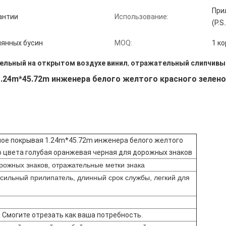
При
рантии
Использование:
(P.S
лянных бусин
MOQ:
1 к
ельный на открытом воздухе винил
,
отражательный слипчивы
.24m*45.72m инженера белого желтого красного зелено
ое покрывая 1.24m*45.72m инженера белого желтого
о цвета голубая оранжевая черная для дорожных знаков
рожных знаков, отражательные метки знака
 сильный прилипатель, длинный срок службы, легкий для
. Смогите отрезать как ваша потребность.