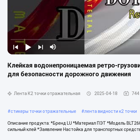
Клейкая водонепроницаемая ретро-грузов
для безопасности дорожного движения
Лента К2 точки отражательная
2025-04-18
744
#
стикеры точки отражательные
#
лента видности к2 точки
Описание продукта: *Бренд LU *Материал ПЭТ *Модель BLT26
сильный клей *Заявление Настойка для транспортных средств, 