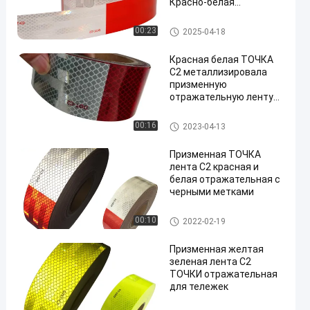
Красно-белая
отражающая лента для
безопасности
Лента К2 точки отражательн
00:23
2025-04-18
дорожного движения
ая
Красная белая ТОЧКА
C2 металлизировала
призменную
отражательную ленту
для кораблей
Лента К2 точки отражательн
00:16
2023-04-13
ая
Призменная ТОЧКА
лента C2 красная и
белая отражательная с
черными метками
Лента К2 точки отражательн
00:10
2022-02-19
ая
Призменная желтая
зеленая лента C2
ТОЧКИ отражательная
для тележек