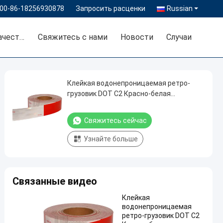
00-86-18256930878
Запросить расценки
Russian
Контроль качества
Свяжитесь с нами
Новости
Случаи
Клейкая водонепроницаемая ретро-
грузовик DOT C2 Красно-белая
отражающая лента для безопасности
дорожного движения
Свяжитесь сейчас
Узнайте больше
Связанные видео
Клейкая
водонепроницаемая
ретро-грузовик DOT C2