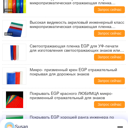
микропризматическая отражающая пленка
виниловый материал EGP отражающий лист для
Запрос сейчас
дорожного знака
Высокая видимость акриловый инженерный класс
микропризматическая отражающая пленка
виниловый материал EGP отражающий лист для
Запрос сейчас
дорожного знака
Светоотражающая пленка EGP для УФ-печати
для изготовления светоотражающих знаков или
знаков
Запрос сейчас
Микро- призменный крен EGP отражательный
покрывая для дорожных знаков
Запрос сейчас
Покрывать EGP красного ЛЮБИМЦА микро-
призменный отражательный для знаков
Запрос сейчас
Покрывать EGP хорошей ранга инженера по
сбыту призменный отражательный для дорожных
знаков
Susan