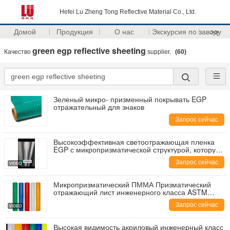
Hefei Lu Zheng Tong Reflective Material Co., Ltd.
Домой
Продукция
О нас
Экскурсия по заводу
>>
green egp reflective sheeting
Качество
supplier.
(60)
Зеленый микро- призменный покрывать EGP
отражательный для знаков
Запрос сейчас
Высокоэффективная светоотражающая пленка
EGP с микропризматической структурой, которую
можно распечатать, для предупреждающих
Запрос сейчас
знаков безопасности дорожного движения
Микропризматический ПММА Призматический
отражающий лист инженерного класса ASTM
TYPE 1 (EGP) для дорожных знаков
Запрос сейчас
Высокая видимость акриловый инженерный класс