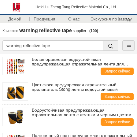
Hefei Lu Zheng Tong Reflective Material Co., Ltd.
Домой
Продукция
О нас
Экскурсия по заводу
>>
warning reflective tape
Качество
supplier.
(100)
Белая оранжевая водоустойчивая
предупреждающая отражательная лента для
обеспечения безопасности на дорогах
Запрос сейчас
Цвет скоса предупреждая отражательный
прилипатель Stong ленты водоустойчивый
Запрос сейчас
Водоустойчивая предупреждающая
отражательная лента с желтым и черным цветом
Запрос сейчас
Подгонянный цвет предупреждая отражательный