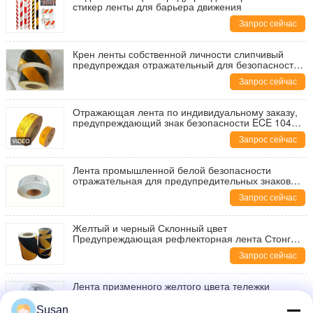
стикер ленты для барьера движения
Запрос сейчас
Крен ленты собственной личности слипчивый
предупреждая отражательный для безопасности
дорожного движения
Запрос сейчас
Отражающая лента по индивидуальному заказу,
предупреждающий знак безопасности ECE 104R,
клейкая лента, светоотражающие наклейки с
Запрос сейчас
поцелуями для грузовиков
Лента промышленной белой безопасности
отражательная для предупредительных знаков
дороги трейлеров в отражательном материале
Запрос сейчас
Желтый и черный Склонный цвет
Предупреждающая рефлекторная лента Стонг
Клейкая водонепроницаемая
Запрос сейчас
Лента призменного желтого цвета тележки
отражательная на прилипателе собственной
личности автомобилей неиндивидуального
Susan