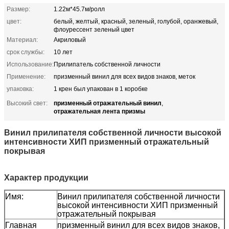
Размер:
1.22м*45.7м/ролл
цвет:
белый, желтый, красный, зеленый, голубой, оранжевый,
флоурессент зеленый цвет
Материал:
Акриловый
срок службы:
10 лет
Использование:
Прилипатель собственной личности
Применение:
призменный винил для всех видов знаков, меток
упаковка:
1 крен был упакован в 1 коробке
призменный отражательный винил
Высокий свет:
,
отражательная лента призмы
Винил прилипателя собственной личности высокой
интенсивности ХИП призменный отражательный
покрывая
Характер продукции
Имя:
Винил прилипателя собственной личности
высокой интенсивности ХИП призменный
отражательный покрывая
Главная
призменный винил для всех видов знаков,