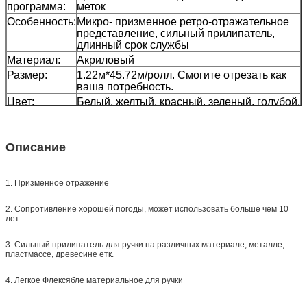
программа:
меток
Особенность:
Микро- призменное ретро-отражательное
представление, сильный прилипатель,
длинный срок службы
Материал:
Акриловый
Размер:
1.22м*45.72м/ролл. Смогите отрезать как
ваша потребность.
Цвет:
Белый, желтый, красный, зеленый, голубой,
оранжевый, флоурессент зеленый цвет
Паковать:
1 крен был упакован в 1 коробке
Образец:
свободный образец пока перевозка
Описание
собирает
Доставка
7 дней, согласно количеству заказа
1. Призменное отражение
2. Сопротивление хорошей погоды, может использовать больше чем 10
лет.
3. Сильный прилипатель для ручки на различных материале, металле,
пластмассе, древесине етк.
4. Легкое Флексябле материальное для ручки