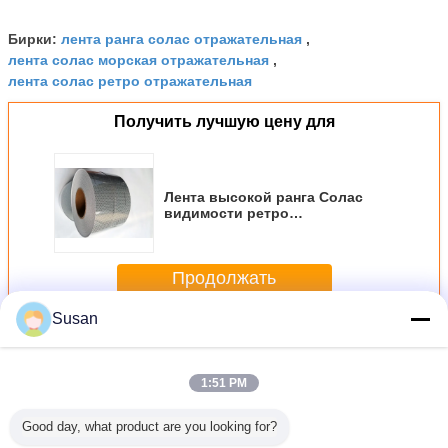
лента ранга солас отражательная
Бирки:
,
лента солас морская отражательная
,
лента солас ретро отражательная
Получить лучшую цену для
Лента высокой ранга Солас
видимости ретро
отражательная применяется в
безопасности 5км*45.72м моря
спасательной шлюпки
Продолжать
Susan
Лента Солас отражательная
Больше
1:51 PM
Good day, what product are you looking for?
тражающая
Серебряная
Производственная
Производственная
Видим