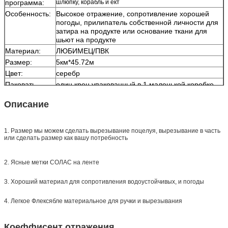
программа:
шлюпку, корабль и ект
Особенность:
Высокое отражение, сопротивление хорошей
погоды, прилипатель собственной личности для
затира на продукте или основание ткани для
шьют на продукте
Материал:
ЛЮБИМЕЦ/ПВК
Размер:
5км*45.72м
Цвет:
серебр
Паковать
один крен упакованный в 1 маленькой коробке,
24пкс упакованной в одной коробке
Описание
Образец:
свободный образец пока перевозка собирает
Доставка
7 дней, согласно количеству заказа
1. Размер мы можем сделать вырезывание поцелуя, вырезывание в часть
или сделать размер как вашу потребность
2. Ясные метки СОЛАС на ленте
3. Хороший материал для сопротивления водоустойчивых, и погоды
4. Легкое Флексябле материальное для ручки и вырезывания
Коеффисент отражения