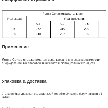
Лента Солас отражательная
Угол входа
Угол замечания
0,1
0,2
0,5
5
352
310
200
30
318
292
130
45
252
232
108
Применение
Лента Солас отражательная
использована для всех видов морских
оборудований, как спасательный жилет, шлюпка, кольцо жизни, етк.
Упаковка & доставка
1. 1 крен был упакован в 1 маленькой коробке, 24 крена был упакован в 1
катон