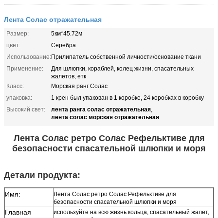
Лента Солас отражательная
Размер:
5км*45.72м
цвет:
Серебра
Использование:
Прилипатель собственной личности/основание ткани
Применение:
Для шлюпки, кораблей, колец жизни, спасательных
жалетов, етк
Класс:
Морская ранг Солас
упаковка:
1 крен был упакован в 1 коробке, 24 коробках в коробку
лента ранга солас отражательная
Высокий свет:
,
лента солас морская отражательная
Лента Солас ретро Солас Рефельктиве для
безопасности спасательной шлюпки и моря
Детали продукта:
Имя:
Лента Солас ретро Солас Рефельктиве для
безопасности спасательной шлюпки и моря
Главная
используйте на всю жизнь кольца, спасательный жалет,