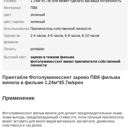
Размер:
1.24м*45.7м, или может сделать как ваша потребность
Материал:
ПВХ
цвет:
зеленый
цвет зарева:
зеленый
Использование:
Прилипатель собственной личности
Зарево во
2-4 часов, 4-6 часов, 6-8 часов, 8-10 часов
времени:
Печать:
printable
зарево в темном фильме
Высокий свет:
,
фотолуминессент винил прилипателя собственной
личности
Принтабле Фотолуминессент зарево ПВК фильма
винила в фильме 1.24м*45.7м/крен
Применение
Фотолуминессент фильм винила для делает предупредительные знаки,
знаки выхода, предупреждающий стикер етк. пола сильный прилипатель
может вставить для много видов материала, как металл, древесина,
пластмасса и так далее.