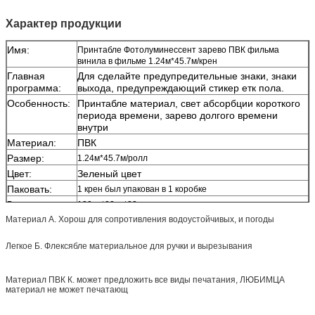
Характер продукции
Имя:
Принтабле Фотолуминессент зарево ПВК фильма
винила в фильме 1.24м*45.7м/крен
Главная
Для сделайте предупредительные знаки, знаки
программа:
выхода, предупреждающий стикер етк пола.
Особенность:
Принтабле материал, свет абсорбции короткого
периода времени, зарево долгого времени
внутри
Материал:
ПВК
Размер:
1.24м*45.7м/ролл
Цвет:
Зеленый цвет
Паковать:
1 крен был упакован в 1 коробке
Размер упаковки:
130км*22км*22км
Образец:
свободный образец пока перевозка собирает, в
Материал А. Хорош для сопротивления водоустойчивых, и погоды
течение 2 дней отправить образец
Легкое Б. Флексябле материальное для ручки и вырезывания
Доставка:
1-2 недель, согласно количеству заказа
Материал ПВК К. может предложить все виды печатания, ЛЮБИМЦА
материал не может печатающ