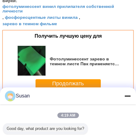
Бирки:
фотолуминессент винил прилипателя собственной
личности
фосфоресцентные листы винила
,
,
зарево в темном фильме
Получить лучшую цену для
Фотолуминессент зарево в
темном листе Пвк применяется
в Принтабле знаке 1.24м*45.7м
выхода/крен
Продолжать
Susan
Фотолуминессент фильм винила
Больше
4:19 AM
Good day, what product are you looking for?
роницаемая
Зарево
Высокий
Ночная
Опто