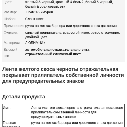
цвет:
желтый & черный, красный & белый, белый & черный,
белый & оранжевый, етк
Размер:
1.24м*45.7м/крен
Шаблон:
Слант цвет
Применение:
ручка на метках барьера или дорожного знака движения
Функция:
сильный прилипатель, водоустойчивое, ретро отражение,
двойной цвет
Материал:
ЛЮБИМЧИК
автомобильная отражательная лента
Высокий
,
отражательный слипчивый лист
свет:
Лента желтого скоса черноты отражательная
покрывает прилипатель собственной личности
для предупредительных знаков
Детали продукта
Имя:
Лента желтого скоса черноты отражательная покрывает
прилипатель собственной личности для
предупредительных знаков
Главная
ручка на метках барьера или дорожного знака движения