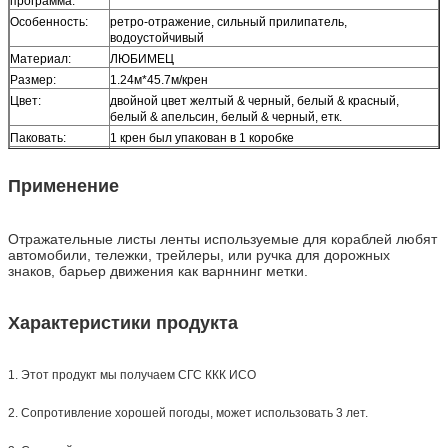
программа:
Особенность:
ретро-отражение, сильный прилипатель,
водоустойчивый
Материал:
ЛЮБИМЕЦ
Размер:
1.24м*45.7м/крен
Цвет:
двойной цвет желтый & черный, белый & красный,
белый & апельсин, белый & черный, етк.
Паковать:
1 крен был упакован в 1 коробке
Образец:
свободный образец пока перевозка собирает
Доставка
7 дней, согласно количеству заказа
Применение
Отражательные листы ленты используемые для кораблей любят
автомобили, тележки, трейлеры, или ручка для дорожных
знаков, барьер движения как варннинг метки.
Характеристики продукта
1. Этот продукт мы получаем СГС ККК ИСО
2. Сопротивление хорошей погоды, может использовать 3 лет.