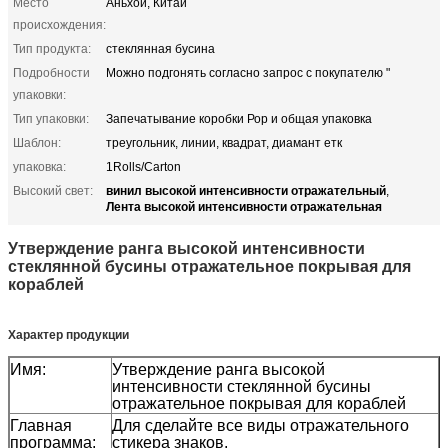
Место
Аньхой, Китай
происхождения:
Тип продукта:
стеклянная бусина
Подробности
Можно подгонять согласно запрос с покупателю "
упаковки:
Тип упаковки:
Запечатывание коробки Рор и общая упаковка
Шаблон:
треугольник, линии, квадрат, диамант етк
упаковка:
1Rolls/Carton
винил высокой интенсивности отражательный
Высокий свет:
,
Лента высокой интенсивности отражательная
Утверждение ранга высокой интенсивности
стеклянной бусины отражательное покрывая для
кораблей
Характер продукции
Имя:
Утверждение ранга высокой
интенсивности стеклянной бусины
отражательное покрывая для кораблей
Главная
Для сделайте все виды отражательного
программа:
стикера знаков.