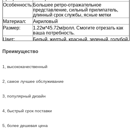
Особенность:
Большее ретро-отражательное
представление, сильный прилипатель,
длинный срок службы, ясные метки
Материал:
Акриловый
Размер:
1.22м*45.72м/ролл. Смогите отрезать как
ваша потребность.
Цвет:
Белый, желтый, красный, зеленый, голубой,
оранжевый, чернота
Паковать:
1 крен был упакован в 1 коробке
Преимущество
Образец:
свободный образец пока перевозка
собирает
1, высококачественный
Доставка
7 дней, согласно количеству заказа
2, самое лучшее обслуживание
3, популярный дизайн
4, быстрый срок поставки
5, более дешевая цена