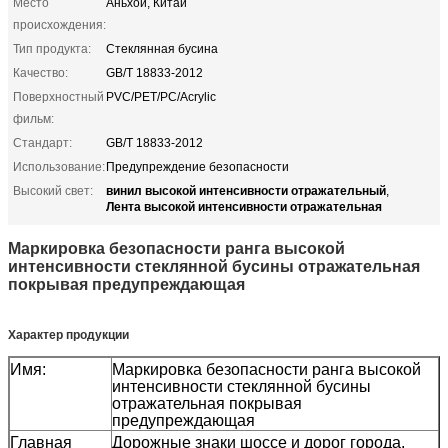
Место
Аньхой, Китай
происхождения:
Тип продукта:
Стеклянная бусина
Качество:
GB/T 18833-2012
Поверхностный
PVC/PET/PC/Acrylic
фильм:
Стандарт:
GB/T 18833-2012
Использование:
Предупреждение безопасности
винил высокой интенсивности отражательный
Высокий свет:
,
Лента высокой интенсивности отражательная
Маркировка безопасности ранга высокой
интенсивности стеклянной бусины отражательная
покрывая предупреждающая
Характер продукции
Имя:
Маркировка безопасности ранга высокой
интенсивности стеклянной бусины
отражательная покрывая
предупреждающая
Главная
Дорожные знаки шоссе и дорог города,