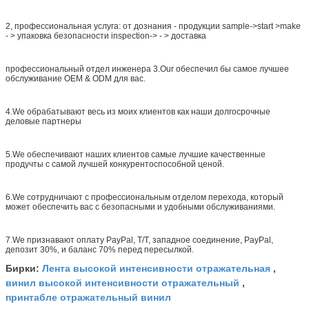
2, профессиональная услуга: от дознания - продукции sample->start >make
- > упаковка безопасности inspection-> - > доставка
профессиональный отдел инженера 3.Our обеспечил бы самое лучшее
обслуживание OEM & ODM для вас.
4.We обрабатывают весь из моих клиентов как наши долгосрочные
деловые партнеры
5.We обеспечивают наших клиентов самые лучшие качественные
продучты с самой лучшей конкурентоспособной ценой.
6.We сотрудничают с профессиональным отделом перехода, который
может обеспечить вас с безопасными и удобными обслуживаниями.
7.We признавают оплату PayPal, T/T, западное соединение, PayPal,
депозит 30%, и баланс 70% перед пересылкой.
Лента высокой интенсивности отражательная
Бирки:
,
винил высокой интенсивности отражательный
,
принтабле отражательный винил