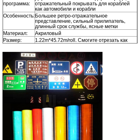
программа:
отражательный покрывать для кораблей
как автомобили и корабли
Особенность:
Большее ретро-отражательное
представление, сильный прилипатель,
длинный срок службы, ясные метки
Материал:
Акриловый
Размер:
1.22m*45.72m/roll. Смогите отрезать как
ваша потребность.
Цвет:
Белый, желтый, красный, зеленый, голубой,
апельсин, черный
Упаковка:
1 крен был упакован в 1 коробке
Образец:
перевозка промежутка времени
свободного образца собирает
Доставка
7 дней, согласно количеству заказа