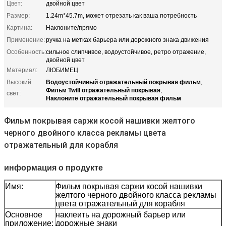
Цвет:
двойной цвет
Размер:
1.24m*45.7m, может отрезать как ваша потребность
Картина:
Наклоните/прямо
Применение:
ручка на метках барьера или дорожного знака движения
Особенность:
сильное слипчивое, водоустойчивое, ретро отражение,
двойной цвет
Материал:
ЛЮБИМЕЦ
Водоустойчивый отражательный покрывая фильм
Высокий
,
Фильм Twill отражательный покрывая
,
свет:
Наклоните отражательный покрывая фильм
Фильм покрывая саржи косой нашивки желтого
черного двойного класса рекламы цвета
отражательный для корабля
информация о продукте
Имя:
Фильм покрывая саржи косой нашивки
желтого черного двойного класса рекламы
цвета отражательный для корабля
Основное
наклеить на дорожный барьер или
приложение:
дорожные знаки