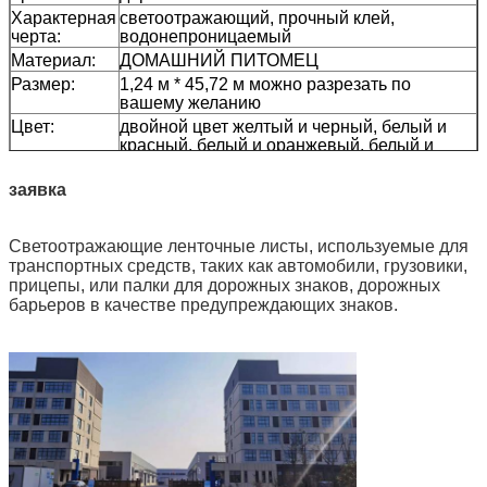
Характерная
светоотражающий, прочный клей,
черта:
водонепроницаемый
Материал:
ДОМАШНИЙ ПИТОМЕЦ
Размер:
1,24 м * 45,72 м можно разрезать по
вашему желанию
Цвет:
двойной цвет желтый и черный, белый и
красный, белый и оранжевый, белый и
черный и т. д.
Упаковка:
картонная коробка
заявка
Образец:
бесплатный образец во время сбора груза
Доставка
7 дней, в зависимости от количества заказа
Светоотражающие ленточные листы, используемые для
транспортных средств, таких как автомобили, грузовики,
прицепы, или палки для дорожных знаков, дорожных
барьеров в качестве предупреждающих знаков.