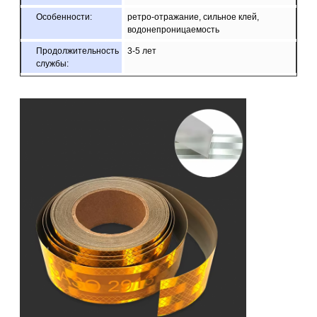
Особенности:
ретро-отражание, сильное клей,
водонепроницаемость
Продолжительность
3-5 лет
службы:
Размер:
2 дюйма, 3 или 4 дюйма
Цвет:
жёлтый
Упаковка:
1 рулон упаковать в 1 маленькую
коробку, 24 рулона упаковать в 1 коробку
Образец:
бесплатный образец во время сбора
груза
Доставка
7 дней, в зависимости от количества
заказа