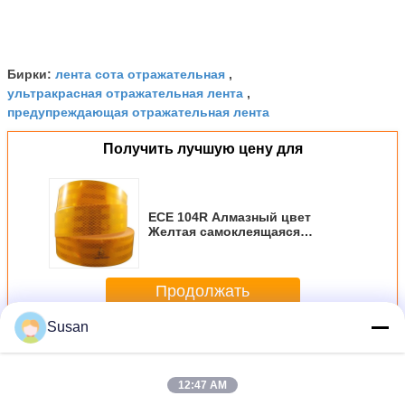
лента сота отражательная
Бирки:
,
ультракрасная отражательная лента
,
предупреждающая отражательная лента
Получить лучшую цену для
ECE 104R Алмазный цвет
Желтая самоклеящаяся
радиевая лента ретро-
отражающая лента для
грузовиков
Продолжать
Susan
Лента Эсе 104 отражательная
Больше
12:47 AM