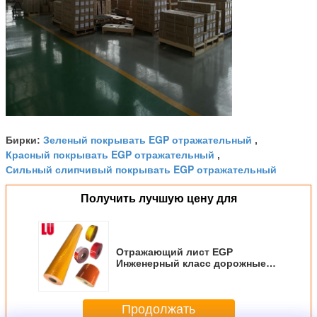
Зеленый покрывать EGP отражательный
Бирки:
,
Красный покрывать EGP отражательный
,
Сильный слипчивый покрывать EGP отражательный
Получить лучшую цену для
Отражающий лист EGP
Инженерный класс дорожные
знаки Материал алмазного
класса Отражающий винил для
дорожных знаков
Продолжать